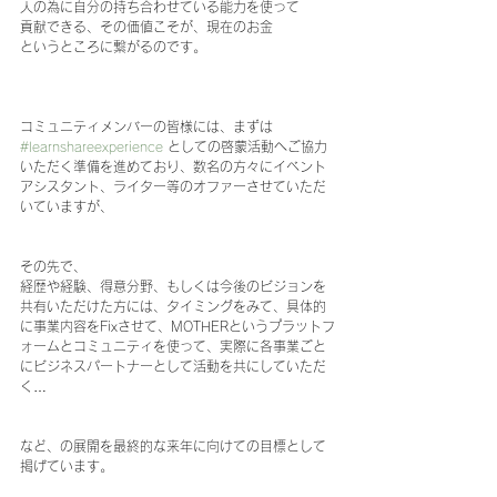
人の為に自分の持ち合わせている能力を使って
貢献できる、その価値こそが、現在のお金
というところに繋がるのです。
コミュニティメンバーの皆様には、まずは
#learnshareexperience
 としての啓蒙活動へご協力
いただく準備を進めており、数名の方々にイベント
アシスタント、ライター等のオファーさせていただ
いていますが、
その先で、
経歴や経験、得意分野、もしくは今後のビジョンを
共有いただけた方には、タイミングをみて、具体的
に事業内容をFixさせて、MOTHERというプラットフ
ォームとコミュニティを使って、実際に各事業ごと
にビジネスパートナーとして活動を共にしていただ
く…
など、の展開を最終的な来年に向けての目標として
掲げています。