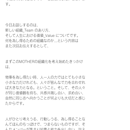
す。
今日お話しするのは、
新しい組織_Team のあり方、
そして人生における価値_Value についてです。
何を為し得るための組織なのか…という内容は
また次回お伝えするとして、
まずこのMOTHERの組織化を考え始めたきっかけ
は、
物事を為し得たい時、人一人の力ではとても小さな
小さな力だけれども、人々が皆んなで力を合わせれ
ば大きな力となる。ということ。そして、その人々
が同じ価値観を持ち、共感共鳴し合い、求め合い、
自然に同じ志へ向かうことが何よりも大切だと感じ
たからです。
人がひとり考えうる、行動しうる、為し得ることな
んてほんのちっぽけで、つまらないものですが、そ
んなメンバーが集まり知恵と能力を出し合い、叶え