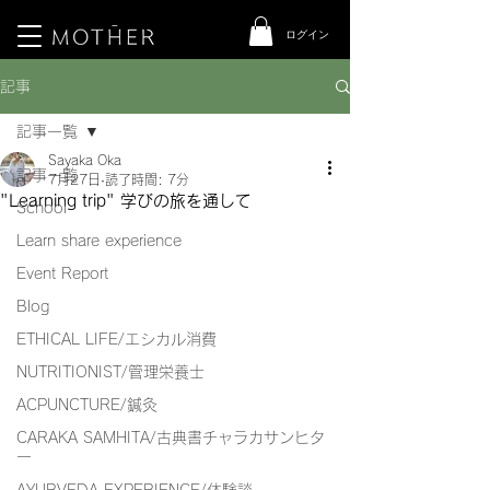
ログイン
記事
記事一覧
Sayaka Oka
記事一覧
7月27日
読了時間: 7分
"Learning trip" 学びの旅を通して
School
Learn share experience
Event Report
Blog
ETHICAL LIFE/エシカル消費
​NUTRITIONIST/管理栄養士
​ACPUNCTURE/鍼灸
CARAKA SAMHITA/古典書チャラカサンヒタ
ー