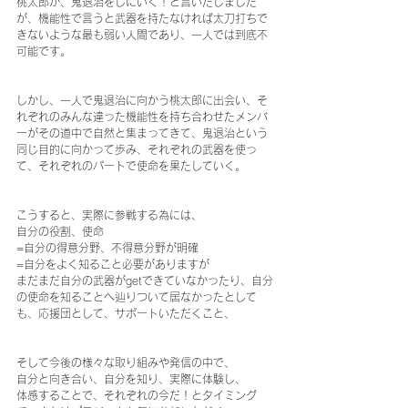
桃太郎が、鬼退治をしにいく！と言いだしました
が、機能性で言うと武器を持たなければ太刀打ちで
きないような最も弱い人間であり、一人では到底不
可能です。
しかし、一人で鬼退治に向かう桃太郎に出会い、そ
れぞれのみんな違った機能性を持ち合わせたメンバ
ーがその道中で自然と集まってきて、鬼退治という
同じ目的に向かって歩み、それぞれの武器を使っ
て、それぞれのパートで使命を果たしていく。
こうすると、実際に参戦する為には、
自分の役割、使命
=自分の得意分野、不得意分野が明確
=自分をよく知ること必要がありますが
まだまだ自分の武器がgetできていなかったり、自分
の使命を知ることへ辿りついて居なかったとして
も、応援団として、サポートいただくこと、
そして今後の様々な取り組みや発信の中で、
自分と向き合い、自分を知り、実際に体験し、
体感することで、それぞれの今だ！とタイミング