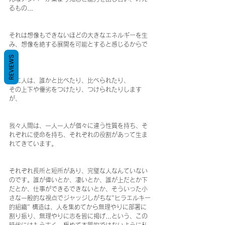
るもの…
それは想像もできないほどの大きなエネルギーを生
み、想像を絶する展開を可能とすると感じるからで
す。
REVIEWS
時に人は、誰かと比べたり、比べられたり、
その上下や優劣をつけたり、つけられたりします
が、
我々人間は、一人一人が個々に違う性質を持ち、そ
れぞれに使命を持ち、それぞれの役割があって生ま
れてきています。
それぞれ長所と短所があり、完璧な人なんていない
のです。誰が偉いとか、凄いとか、誰が上だとか下
だとか、仕事ができるできないとか、そういった小
さな一般的な視点でジャッジしがちな"ヒラエルキー
的組織" 構造は、人を集めてから無理やりに部署に
割り振り、無理やりに志を皆に掲げ…という、この