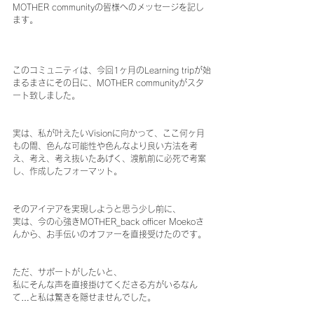
MOTHER communityの皆様へのメッセージを記し
ます。
このコミュニティは、今回1ヶ月のLearning tripが始
まるまさにその日に、MOTHER communityがスタ
ート致しました。
実は、私が叶えたいVisionに向かって、ここ何ヶ月
もの間、色んな可能性や色んなより良い方法を考
え、考え、考え抜いたあげく、渡航前に必死で考案
し、作成したフォーマット。
そのアイデアを実現しようと思う少し前に、
実は、今の心強きMOTHER_back officer Moekoさ
んから、お手伝いのオファーを直接受けたのです。
ただ、サポートがしたいと、
私にそんな声を直接掛けてくださる方がいるなん
て…と私は驚きを隠せませんでした。