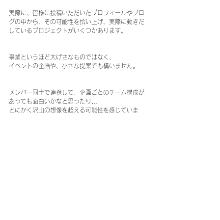
実際に、皆様に投稿いただいたプロフィールやブロ
グの中から、その可能性を拾い上げ、実際に動きだ
しているプロジェクトがいくつかあります。
事業というほど大げさなものではなく、
イベントの企画や、小さな提案でも構いません。
メンバー同士で連携して、企画ごとのチーム構成が
あっても面白いかなと思ったり…
とにかく沢山の想像を超える可能性を感じていま
す。
近々皆様で集まる機会を作りますので、その際にで
も、また既に何かアイデアやご意見、疑問点のある
方は、直ぐにMOTHER back officerへお問い合わせ
くださいね！
それぞれ、もしくはまとめて案を練ります。
皆さまが発言してくださればしてくださるほど