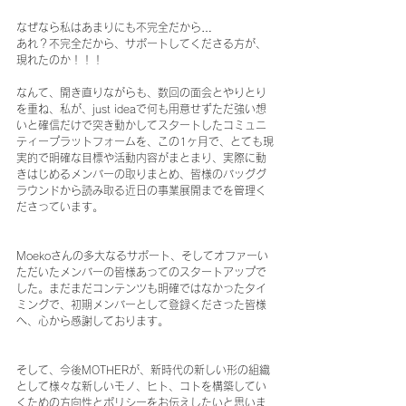
なぜなら私はあまりにも不完全だから…
あれ？不完全だから、サポートしてくださる方が、
現れたのか！！！
なんて、開き直りながらも、数回の面会とやりとり
を重ね、私が、just ideaで何も用意せずただ強い想
いと確信だけで突き動かしてスタートしたコミュニ
ティープラットフォームを、この1ヶ月で、とても現
実的で明確な目標や活動内容がまとまり、実際に動
きはじめるメンバーの取りまとめ、皆様のバッググ
ラウンドから読み取る近日の事業展開までを管理く
ださっています。
Moekoさんの多大なるサポート、そしてオファーい
ただいたメンバーの皆様あってのスタートアップで
した。まだまだコンテンツも明確ではなかったタイ
ミングで、初期メンバーとして登録くださった皆様
へ、心から感謝しております。
そして、今後MOTHERが、新時代の新しい形の組織
として様々な新しいモノ、ヒト、コトを構築してい
くための方向性とポリシーをお伝えしたいと思いま