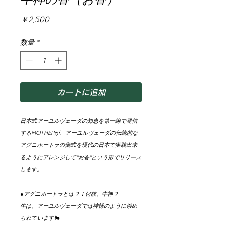
価
￥2,500
格
数量
*
カートに追加
日本式アーユルヴェーダの知恵を第一線で発信
するMOTHERが、アーユルヴェーダの伝統的な
アグニホートラの儀式を現代の日本で実践出来
るようにアレンジして"お香"という形でリリース
します。
●アグニホートラとは？！何故、牛神？
牛は、アーユルヴェーダでは神様のように崇め
られています🐂