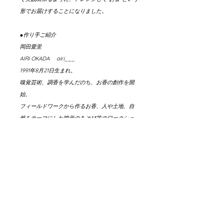
形でお届けすることになりました。
●作り手ご紹介
岡田愛里
AIRI OKADA air.i___
1991年8月21日生まれ。
嗅覚芸術、調香を学んだのち、お香の創作を開
始。
フィールドワークから作るお香、人や土地、自
然をテーマにした嗅覚のあそび等のワークショ
ップやライブパフォーマンスにあわせた香りの
演出を行う。
採集した自然物と世界の薬草や樹脂等で創るお
香のブランドBRANCH INCENSEを始動。
税抜・税込価格
税抜価格：¥2500+消費税¥250