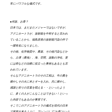
常にパワフルな儀式です。
●何故、お香？
日本では、まだまだメジャーではないですが、
アグニホートラが、放射能を中和すると言われ
ていることから、福島原発の放射能汚染の件で
一躍有名になりました。
その他、化学物質や、農薬、その他汚染などか
ら、土壌（農地）、海、空間、波動の浄化、更
には癌などの治療に役立った事例もあるとも言
われています。
そんなアグニホートラのその工程は、牛の糞を
燃やしその火に米とギーを入れ、共に燃やし、
感謝と祈りの言葉を唱える・・といったよう
に、多くの人がこんなことはできない！といっ
た内容でもあるのが事実です。
そこでこのアグニホートラの儀式を現代の日本
で実践出来るように、アレンジして"お香"という