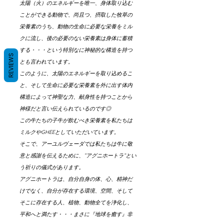
太陽（火）のエネルギーを唯一、身体取り込む
ことができる動物で、尚且つ、摂取した牧草の
栄養素のうち、動物の生命に必要な栄養をミル
クに流し、後の必要のない栄養素は身体に蓄積
する・・・という特別なに神秘的な構造を持つ
REVIEWS
とも言われています。
このように、太陽のエネルギーを取り込めるこ
と、そして生命に必要な栄養素を外に出す体内
構造によって神聖な力、献身性を持つことから
神様だと言い伝えられているのです◎
この牛たちの子牛が飲むべき栄養素を私たちは
ミルクやGHEEとしていただいています。
そこで、アーユルヴェーダでは私たちは牛に敬
意と感謝を伝えるために、”アグニホートラ”とい
う祈りの儀式があります。
アグニホートラは、自分自身の体、心、精神だ
けでなく、自分が存在する環境、空間、そして
そこに存在する人、植物、動物全てを浄化し、
平和へと満たす・・・まさに『地球を癒す』非