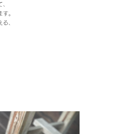
て、
ます。
える、