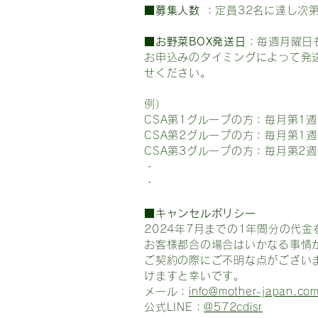
■募集人数
：定員32名に達し次
■お野菜BOX発送日
：毎週月曜日
お申込みのタイミングによって発
せください。
例）
CSA第1グループの方：毎月第1
CSA第2グループの方：毎月第1
CSA第3グループの方：毎月第2
・
​・
■キャンセルポリシー
2024年7月までの1年間分の代
お客様都合の場合はいかなる事情
ご契約の際にご不明な点がござい
けますと幸いです。
メール：
info@mother-japan.co
公式LINE：
@572cdisr