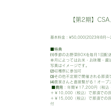
【第2期】CS
基本料金：¥50,000(2023年8
月～
■特典
⑴季節のお野菜BOXを毎月1回配
※月によってはお米・お味噌・醤
写真はイメージです。
⑵収穫祭に参加可
⑶その他不定期で開催される那須
⑷農家さんと直接繋がる！オープ
■費用
：年間￥17,200円（税
＋￥10,000（税込）で那須での
＋￥15,000（税込）で那須での
付