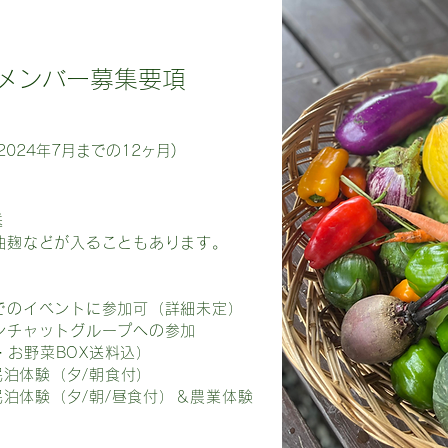
Aメンバー募集要項
2024年7月までの12ヶ月)
送
油麹などが入ることもあります。
でのイベントに参加可（詳細未定）
ンチャットグループへの参加
込・お野菜BOX送料込）
民泊体験（夕/朝食付）
民泊体験（夕/朝/昼食付）＆農業体験