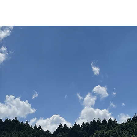
HERとは？
オンラインショップ
GHEE(ギー)
基礎講座
スクール
Blog
与那