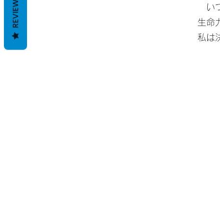
REVIEWS
い
生命
​私