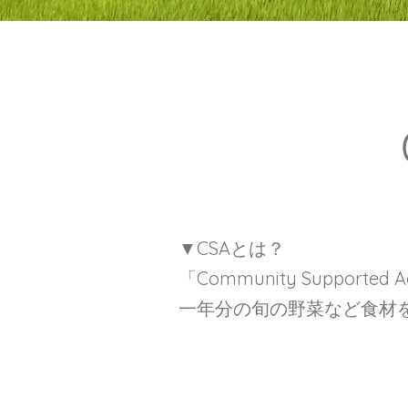
▼CSAとは？
​「Community Suppor
一年分の旬の野菜など食材