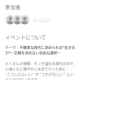
参加者
すべて表示
イベントについて
テーマ：不確実な時代に求められる”生きる
力”～正解を求めない自由な選択～
たくさんの情報・モノが溢れる現代の中で、
心身ともに健やかに生きて行くために・・
"こうしたらいい" や "これが正しい" とい
うものはないのです。
これがいい・これが悪い、という思考を働か
せるのをやめて、まずはやってみて観察する
ことで、感覚や経験を磨いていく・・
今回は、生き方や生きる力について、皆様と
一緒にお話を深めて行けたらと思います😌
🌟