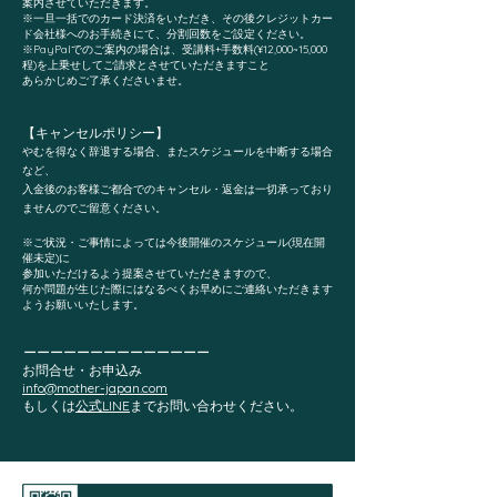
案内させていただきます。
※一旦一括でのカード決済をいただき、その後クレジットカー
ド会社様へのお手続き
にて、分割回数をご設定ください。
※PayPalでのご案内の場合は、受講料+手数料(¥12,000~15,000
程)を上乗せしてご請求とさせていただきますこと
あらかじめご了承くださいませ。
【キャ
ンセルポリシー】
やむを得なく辞退する場合、またスケジュールを中断する場合
など、
入金後のお客様ご都合でのキャンセル・返金は一切承っており
ませんのでご留意ください。
※ご状況・ご事情によっては今後開催のスケジュール(現在開
催未定)に
参加いただけるよう提案させていただきますので、
何か問題が生じた際にはなるべくお早めにご連絡いただきます
ようお願いいたします。
ーーーーーーーーーーーーーー
お問合せ・お申込み
info@mother-japan.com
​もしくは
公式LINE
までお問い合わせください。