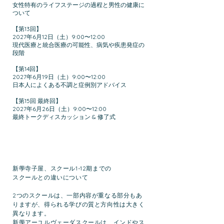
女性特有のライフステージの過程と男性の健康に
ついて
【第13回】
2027年6月12日（土）9:00〜12:00
現代医療と統合医療の可能性、病気や疾患発症の
段階
【第14回】
2027年6月19日（土）9:00〜12:00
日本人によくある不調と症例別アドバイス
【第15回 最終回】
2027年6月26日（土）9:00〜12:00
最終トークディスカッション & 修了式
新學寺子屋、スクール1-12期までの
スクールとの違いについて
2つのスクールは、一部内容が重なる部分もあ
りますが、得られる学びの質と方向性は大きく
異なります。
新學アーユルヴェーダスクールは、インドやス