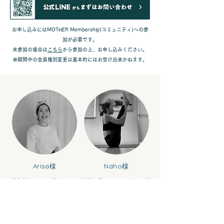
お申し込みにはMOTHER Membership(コミュニティ)への参
加が必要です。
​未参加の場合は
こちら
から参加の上、お申し込みください。
※期間中の会員種別変更は基本的にはお受け出来かねます。
Arisa様
Naho様
『自分らしさ』『ありのま
以前の私は、いつも何かに追
ま』という言葉に違和感があ
われ、じっとしていられず、
り、“自分”が分からないまま周
思い通りにならないとイライ
りに流され、感情を置き去り
ラしていました。出産後、そ
にして生きることが苦しくな
の感覚はさらに強くなってい
っていました。 私は以前から
きました。 ヨガインストラク
アーユルヴェーダを学び、セ
ターとして活動していました