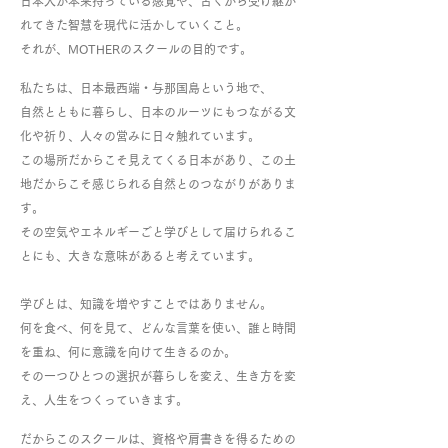
日本人が本来持っている感覚や、古くから受け継が
れてきた智慧を現代に活かしていくこと。
それが、MOTHERのスクールの目的です。
私たちは、日本最西端・与那国島という地で、
自然とともに暮らし、日本のルーツにもつながる文
化や祈り、人々の営みに日々触れています。
この場所だからこそ見えてくる日本があり、この土
地だからこそ感じられる自然とのつながりがありま
す。
その空気やエネルギーごと学びとして届けられるこ
とにも、大きな意味があると考えています。
学びとは、知識を増やすことではありません。
何を食べ、何を見て、どんな言葉を使い、誰と時間
を重ね、何に意識を向けて生きるのか。
その一つひとつの選択が暮らしを変え、生き方を変
え、人生をつくっていきます。
だからこのスクールは、資格や肩書きを得るための