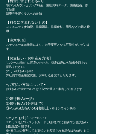
【料金に含まれるもの】
1回30分カウンセリング料金、講座資料データ、講義動画、修
了証書
新學寺子屋クラスへの参加
【料金に含
まれないもの】
コミュニティ参加費、推薦図書、推薦食材、用品などの購入費
用
【注意事項】
スケジュールは状況により、若干変更となる可能性がございま
す。
【お支払い・お申込み方法】
"スクール規約" に同意いただき、
指定口座に各請求金額をお
振込ください。
(PayPal支払いも可)
弊社側で着金確認次第、お申し込み完了となります。
◉お支払い方法について◉
お支払い方法については下記の3通りご案内しております。
①銀行振込(一括)
②銀行振込(3分割まで)
③PayPal支払い(4分割以上)
※オンライン決済
<P
ayPalお支払いについて>
※PayPalはクレジットカードと紐付けてご自身で分割支払い
回数設定可能です。
※4回以上の分割にてお支払いを希望される場合はPayPalをご