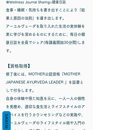
※Wellness Journ
al Sharing=健康日誌
​食事・睡眠・気持ちを書き出すことにより「結
果と原因の法則」を導き出します。
アーユルヴェーダを取り入れた生活の実体験を
更に学びを深めるものにするために、毎日の健
康日誌を全員でシェア(​毎講義開始30分間)しま
す。
【資格取得】
修了後には、MOTHER公認資格『MOTHER
JAPANESE AYURVEDA LEADER 』を証書と
して付与します。
自身の体験や得た知恵を元に、一人一人の個性
を見極め、適切な食生活とライフスタイルのア
ドバイスを行うカウンセリングなどの実施や、
REVIEWS
アーユルヴェーダのライフスタイル術や入門の