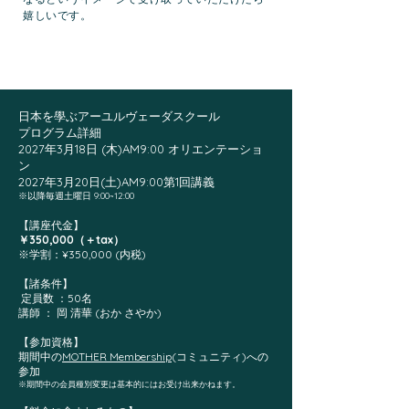
嬉しいです。
日本を學ぶアーユルヴェーダスクール
プログラム詳細
2027年3月18日 (木)AM9:00 オリエンテーショ
ン
2027年3月20日(土)AM9:00第1回講義
​※以降毎週土曜日 9
:00~12:00
【講座
代金】
￥350,000（＋tax）
※学割：¥350,000 (内税)
【諸条件】
定員数 ：50名
講師 ： 岡 清華 (おか さやか)
【参加資格】
期間中の
MOTHER Membership
(コミュニティ)への
参加
※期間中の会員種別変更は基本的にはお受け出来かねます。​