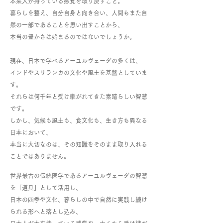
本来人が持っている感覚を取り戻すこと。
暮らしを整え、自分自身と向き合い、人間もまた自
然の一部であることを思い出すことから、
本当の豊かさは始まるのではないでしょうか。
現在、日本で学べるアーユルヴェーダの多くは、
インドやスリランカの文化や風土を基盤としていま
す。
それらは何千年と受け継がれてきた素晴らしい智慧
です。
しかし、気候も風土も、食文化も、生き方も異なる
日本において、
本当に大切なのは、その知識をそのまま取り入れる
ことではありません。
世界最古の伝統医学であるアーユルヴェーダの智慧
を「道具」として活用し、
日本の四季や文化、暮らしの中で自然に実践し続け
られる形へと落とし込み、