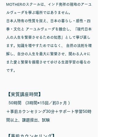
MOTHERのスクールは、インド発祥の現地のアーユ
ルヴェーダを學ぶ場所ではありません。
日本人特有の性質を捉え、日本の暮らし・感性・四
季・文化と アーユルヴェーダを融合し、「現代日本
人の人生を繁榮させるための知恵」として學び直し
ます。知識を増やすためではなく、 自然の法則を理
解し、自分の人生を最大に繁榮させ、関わる人々に
また愛と繁榮を循環させてゆける生涯学習の場なの
です。
【実質講座時間】
50時間 (3
時間×
15回
／約3ヶ月 )
＋事前カウンセリング30分＋サポート
学習50時
間以上、課題提出、試験
【事前カウンセリング】