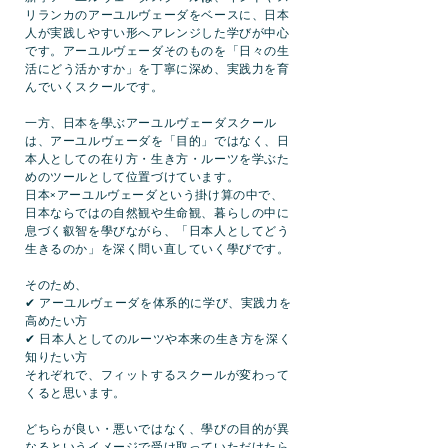
リランカのアーユルヴェーダをベースに、日本
人が実践しやすい形へアレンジした学びが中心
です。アーユルヴェーダそのものを「日々の生
活にどう活かすか」を丁寧に深め、実践力を育
んでいくスクールです。
一方、日本を學ぶアーユルヴェーダスクール
は、アーユルヴェーダを「目的」ではなく、日
本人としての在り方・生き方・ルーツを学ぶた
めのツールとして位置づけています。
日本×アーユルヴェーダという掛け算の中で、
日本ならではの自然観や生命観、暮らしの中に
息づく叡智を學びながら、「日本人としてどう
生きるのか」を深く問い直していく學びです。
そのため、
✔ アーユルヴェーダを体系的に学び、実践力を
高めたい方
✔ 日本人としてのルーツや本来の生き方を深く
知りたい方
それぞれで、フィットするスクールが変わって
くると思います。
どちらが良い・悪いではなく、學びの目的が異
なるというイメージで受け取っていただけたら