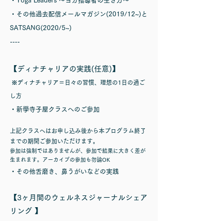
・Yoga Leaders 〜ヨガ指導者の生き方〜
・その他過去配信メールマガジン(2019/12~)と
SATSANG(2020/5~)
----
【ディナチャリアの実践(任意)】
※ディナチャリア＝日々の習慣、理想の1日の過ご
し方
・新學寺子屋クラスへのご参加
​上記クラスへはお申し込み後から本プログラム終了
までの期間ご参加いただけます。
​参加は強制ではありませんが、参加で結果に大きく差が
生まれます。アーカイブの参加も勿論OK
・その他舌磨き、鼻うがいなどの実践
【3ヶ月間のウェルネスジャーナルシェア
リング 】