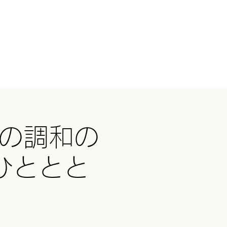
ログイン
国ツアー
イベント
続きを読む
春の調和の
ひととと