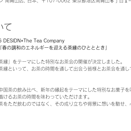
南青山店, 日本、〒107-0062 東京都港区南青山６丁目１
いて
 DESIDN×The Tea Company
会「春の調和のエネルギーを迎える茶縁のひとととき」
茶縁」をテーマにした特別なお茶会の開催が決定しました。
茶縁といって、お茶の時間を通して出会う皆様とお茶会を通し
中国茶の飲み比べ、新年の縁起をテーマにした特別なお菓子を
着けるお茶の時間を味わっていただけます。
茶をただ飲むのではなく、その成り立ちや背景に想いを馳せ、