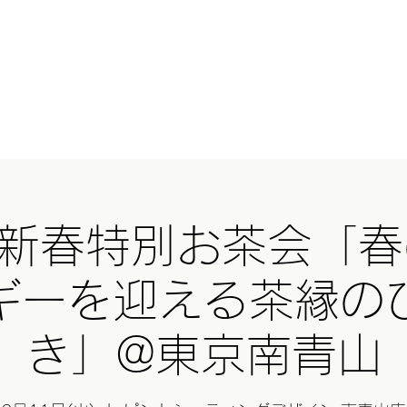
HERとは？
オンラインショップ
GHEE(ギー)
基礎講座
スクール
Blog
与那
年新春特別お茶会「
ギーを迎える茶縁の
き」@東京南青山