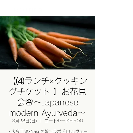
ログイン
【⑷ランチ×クッキン
グチケット 】お花見
会🌸〜Japanese
modern Ayurveda〜
3月28日(日)
  |  
コートヤードHIROO
・大泉工場×Nasuの娘コラボ 和ユルヴェー