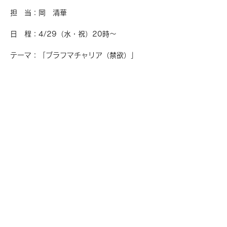
担　当：岡　清華
日　程：4/29（水・祝）20時〜
テーマ：「ブラフマチャリア（禁欲）」
「禁欲」と聞くと、我慢すること、厳しく自
分を律すること、何かを禁止すること。 
そんな印象を持つ方も多いかもしれませ
ん。  
続きを読む >>
このイベントをシェア
お問合せ
©︎2023 MOTHER