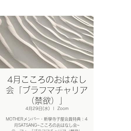
ログイン
4月こころのおはなし
会「ブラフマチャリア
（禁欲）」
4月29日(水)
  |  
Zoom
MOTHERメンバー・新學寺子屋会員特典：4
月SATSANG~こころのおはなし会~