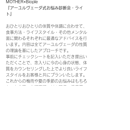
MOTHER×Biople
『アーユルヴェーダ式お悩み診断会・ライ
ト』
おひとりおひとりの体質や体調に合わせて、
食事方法・ライフスタイル・その他メンタル
面に関わるそれぞれに最適なアドバイスを行
います。内容は全てアーユルヴェーダの性質
の理論を基にしたアプローチです。
事前にチェックシートを記入いただき提出い
ただくことで、念入りに今の心身の状態、体
質をカウンセリングした上でより良いライフ
スタイルをお客様と共にプランいたします。
これからの梅雨や夏の季節のお悩みはもちろ
ん、お食事、体調不調、対人関係、健康管
理、仕事、その他人生相談など…様々なお悩
みをお受けいたします。
※ご自宅に帰ってすぐに生活に取り入れられ
る実践法やMOTHERのアイテムもご紹介し
ます。