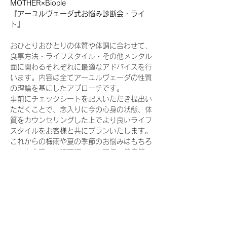
MOTHER×Biople
『アーユルヴェーダ式お悩み診断会・ライ
ト』
おひとりおひとりの体質や体調に合わせて、
食事方法・ライフスタイル・その他メンタル
面に関わるそれぞれに最適なアドバイスを行
います。内容は全てアーユルヴェーダの性質
の理論を基にしたアプローチです。
事前にチェックシートを記入いただき提出い
ただくことで、念入りに今の心身の状態、体
質をカウンセリングした上でより良いライフ
スタイルをお客様と共にプランいたします。
これからの梅雨や夏の季節のお悩みはもちろ
ん、お食事、体調不調、対人関係、健康管
理、仕事、その他人生相談など…様々なお悩
みをお受けいたします。
※ご自宅に帰ってすぐに生活に取り入れられ
る実践法やMOTHERのアイテムもご紹介し
ます。