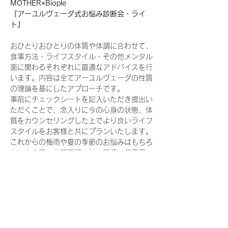
MOTHER×Biople
『アーユルヴェーダ式お悩み診断会・ライ
ト』
おひとりおひとりの体質や体調に合わせて、
食事方法・ライフスタイル・その他メンタル
面に関わるそれぞれに最適なアドバイスを行
います。内容は全てアーユルヴェーダの性質
の理論を基にしたアプローチです。
事前にチェックシートを記入いただき提出い
ただくことで、念入りに今の心身の状態、体
質をカウンセリングした上でより良いライフ
スタイルをお客様と共にプランいたします。
これからの梅雨や夏の季節のお悩みはもちろ
ん、お食事、体調不調、対人関係、健康管
理、仕事、その他人生相談など…様々なお悩
みをお受けいたします。
※ご自宅に帰ってすぐに生活に取り入れられ
る実践法やMOTHERのアイテムもご紹介し
ます。