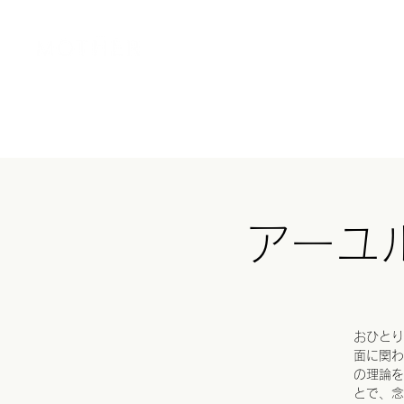
Home
MOT
アーユ
おひとり
面に関わ
の理論を
とで、念