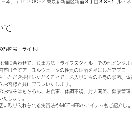
, 日本、〒160-0022 東京都新宿区新宿３丁目３８−１ ルミネ
いて
み診断会・ライト』
体調に合わせて、食事方法・ライフスタイル・その他メンタル
内容は全てアーユルヴェーダの性質の理論を基にしたアプロー
入いただき提出いただくことで、念入りに今の心身の状態、体
をお客様と共にプランいたします。
のお悩みはもちろん、お食事、体調不調、対人関係、健康管理
いたします。
活に取り入れられる実践法やMOTHERのアイテムもご紹介し