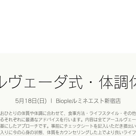
HERとは？
オンラインショップ
GHEE(ギー)
基礎講座
スクール
Blog
与那
ルヴェーダ式・体調
5月18日(日)
  |  
Biopleルミネエスト新宿店
おひとりの体質や体調に合わせて、食事方法・ライフスタイル・その他
るそれぞれに最適なアドバイスを行います。内容は全てアーユルヴェー
基にしたアプローチです。事前にチェックシートを記入いただき提出い
入りに今の心身の状態、体質をカウンセリングした上でより良いライフ