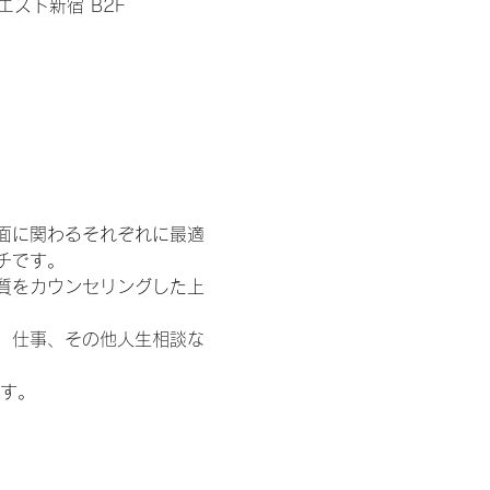
エスト新宿 B2F
面に関わるそれぞれに最適
チです。
質をカウンセリングした上
、仕事、その他人生相談な
ます。