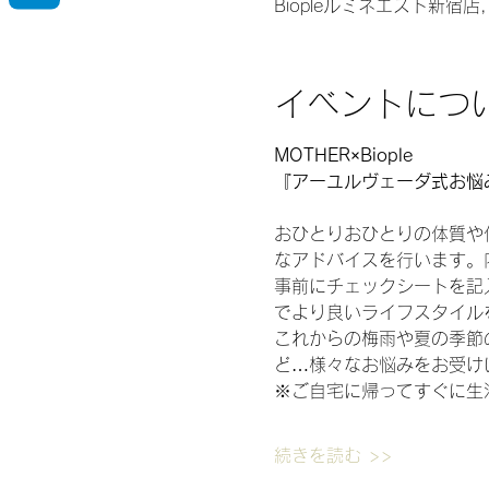
Biopleルミネエスト新宿店
イベントにつ
MOTHER×Biople
『アーユルヴェーダ式お悩
おひとりおひとりの体質や
なアドバイスを行います。
事前にチェックシートを記
でより良いライフスタイル
これからの梅雨や夏の季節
ど…様々なお悩みをお受け
※ご自宅に帰ってすぐに生
続きを読む >>