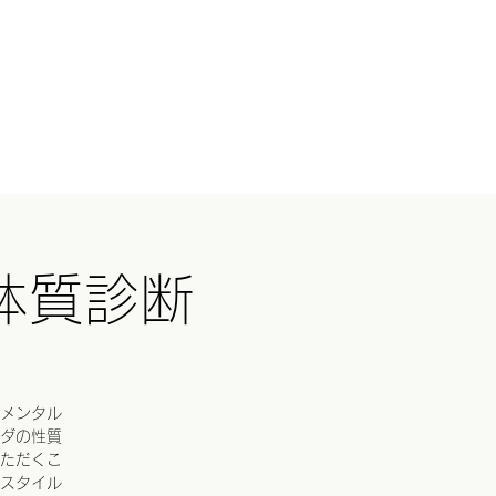
ログイン
国ツアー
イベント
続きを読む
体質診断
メンタル
ダの性質
ただくこ
スタイル