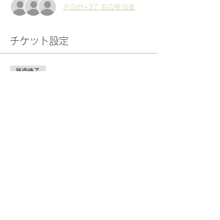
その他+37 名の参加者
チケット設定
販売終了
チケットの種類
説明会参加チケット
価格
￥0
このイベントをシェア