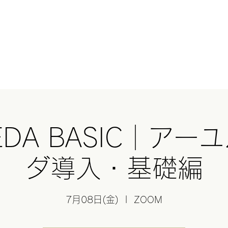
HERとは？
オンラインショップ
GHEE(ギー)
基礎講座
スクール
Blog
与那
EDA BASIC｜ア
ダ導入・基礎編
7月08日(金)
  |  
ZOOM