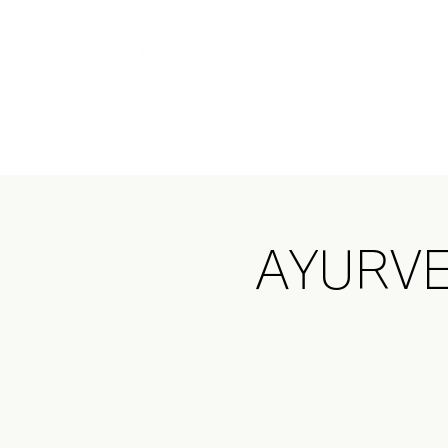
Home
MOT
AYURV