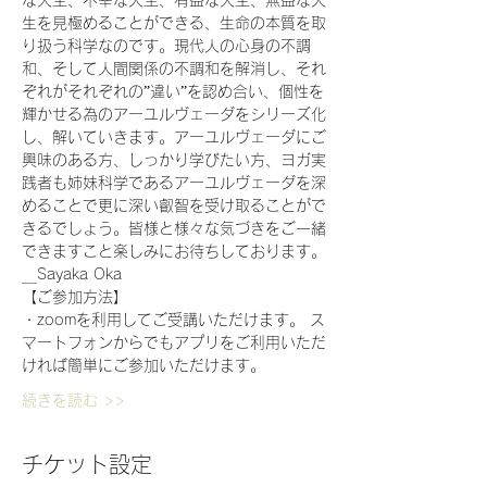
な人生、不幸な人生、有益な人生、無益な人
生を見極めることができる、生命の本質を取
り扱う科学なのです。現代人の心身の不調
和、そして人間関係の不調和を解消し、それ
ぞれがそれぞれの”違い”を認め合い、個性を
輝かせる為のアーユルヴェーダをシリーズ化
し、解いていきます。アーユルヴェーダにご
興味のある方、しっかり学びたい方、ヨガ実
践者も姉妹科学であるアーユルヴェーダを深
めることで更に深い叡智を受け取ることがで
きるでしょう。皆様と様々な気づきをご一緒
できますこと楽しみにお待ちしております。
＿Sayaka Oka
【ご参加方法】 
・zoomを利用してご受講いただけます。 ス
マートフォンからでもアプリをご利用いただ
ければ簡単にご参加いただけます。 
続きを読む >>
チケット設定