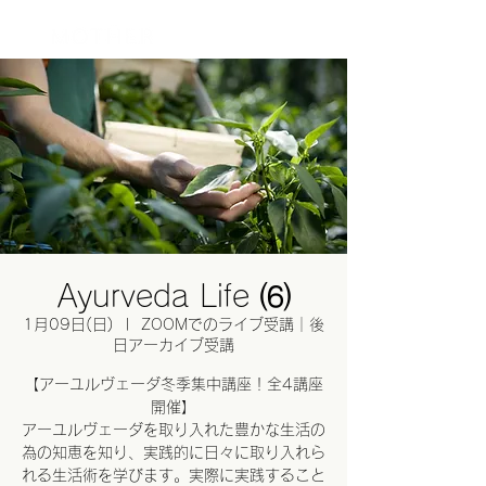
ログイン
Ayurveda Life ⑹
1月09日(日)
  |  
ZOOMでのライブ受講｜後
日アーカイブ受講
【アーユルヴェーダ冬季集中講座！全4講座
開催】
アーユルヴェーダを取り入れた豊かな生活の
為の知恵を知り、実践的に日々に取り入れら
れる生活術を学びます。実際に実践すること