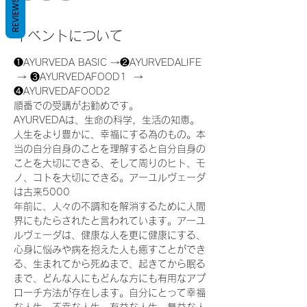
REVIEWS
イベントについて
❶AYURVEDA BASIC →❷AYURVEDALIFE 
 → ❸AYURVEDAFOOD1  → 
❹AYURVEDAFOOD2
順番での受講がお勧めです。
AYURVEDAは、生命の科学，生活の知恵。
人生をより豊かに、幸福にする為のもの。本
当の自分自身のことを理解すると自分自身の
ことを大切にできる、そして周りのヒト、モ
ノ、コトを大切にできる。アーユルヴェーダ
は古来5000
年前に、人々の不調和を解消するために人間
界にもたらされたと言われています。アーユ
ルヴェーダは、健康な人を更に健康にする、
心身に悩みや病を抱えた人も癒すことができ
る、生まれてから死ぬまで、起きてから眠る
まで、どんな人にもどんな方にも有用なアプ
ローチ方法が存在します。自分にとって幸福