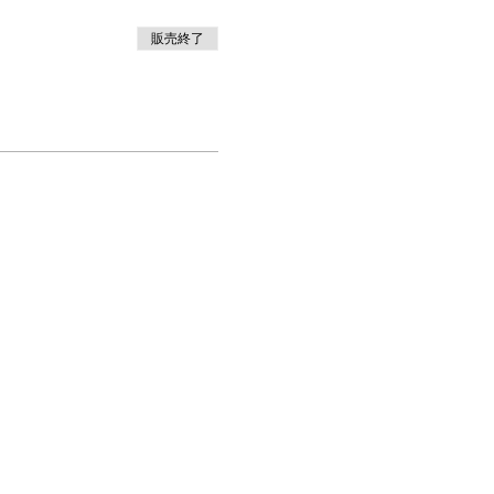
販売終了
お問合せ
info@mother-japan.com