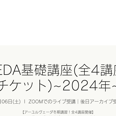
HERとは？
オンラインショップ
GHEE(ギー)
基礎講座
スクール
Blog
与那
VEDA基礎講座(全4
チケット)~2024年
月06日(土)
  |  
ZOOMでのライブ受講｜後日アーカイブ
【アーユルヴェーダ冬期講習！全4講座開催】