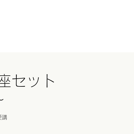
ログイン
国ツアー
イベント
続きを読む
講座セット
~
受講