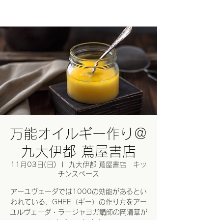
ログイン
万能オイルギー作り＠
九大伊都 蔦屋書店
11月03日(日)
  |  
九大伊都 蔦屋書店 キッ
チンスペース
アーユヴェーダでは1000の効能があるとい
われている、GHEE（ギー）の作り方をアー
ユルヴェーダ・ラージャヨガ講師の岡清華が