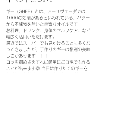
ギー（GHEE）とは、アーユヴェーダでは
1000の効能があるといわれている、バター
から不純物を除いた良質なオイルです。
お料理、ドリンク、身体のセルフケア…など
幅広く活用いただけます。
最近ではスーパーでも見かけることも多くな
ってきましたが、手作りのギーは格別の美味
しさがあります…！！
コツを掴めさえすれば簡単にご自宅でも作る
ことが出来ます◎ 当日は作りたてのギーを
お試しいただけます。お土産としてギー
（100g）でお持ち帰りいただけます。
●参加人数（定員） 
先着10名様 ※お子様参加可能です◎
続きを読む >>