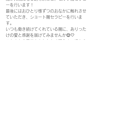
ーを行います！ 
最後にはおひとり様ずつのおなかに触れさせ
ていただき、ショート腸セラピーを行いま
す。
いつも働き続けてくれている腸に、ありった
けの愛と感謝を届けてみませんか😌🤍 
みなさんの日常をあたたかく照らす、ほんの
少しのきっかけになりますように🌞
●講師
China
続きを読む >>
このイベントをシェア