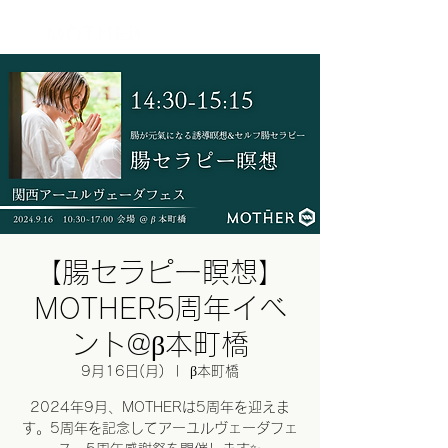
ログイン
【腸セラピー瞑想】
MOTHER5周年イベ
ント@β本町橋
9月16日(月)
  |  
β本町橋
2024年9月、MOTHERは5周年を迎えま
す。5周年を記念してアーユルヴェーダフェ