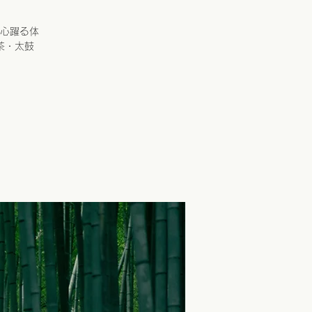
心躍る体
茶・太鼓