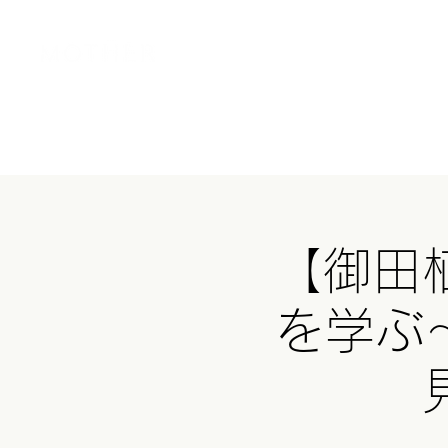
Home
MOT
【御田
を学ぶ