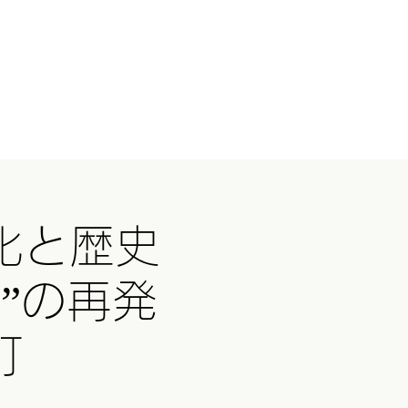
ログイン
国ツアー
イベント
続きを読む
化と歴史
”の再発
町