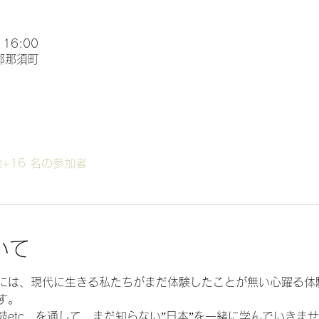
 16:00
郡那須町
+16 名の参加者
いて
には、現代に生きる私たちがまだ体験したことが無い心躍る体
す。
etc…を通して、まだ知らない”日本”を一緒に学んでいきま