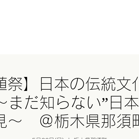
HERとは？
オンラインショップ
GHEE(ギー)
基礎講座
スクール
Blog
与那
植祭】日本の伝統文
～まだ知らない”日本
見～ ＠栃木県那須