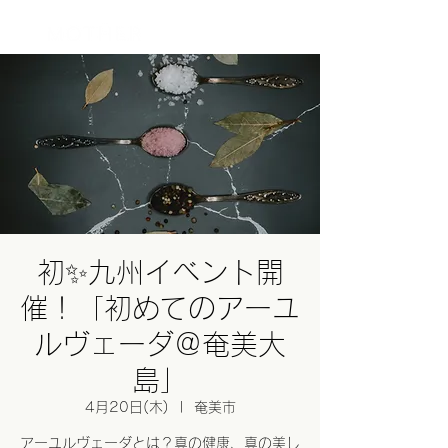
ログイン
初✨九州イベント開
催！「初めてのアーユ
ルヴェーダ＠奄美大
島」
4月20日(木)
  |  
奄美市
アーユルヴェーダとは？真の健康、真の美し