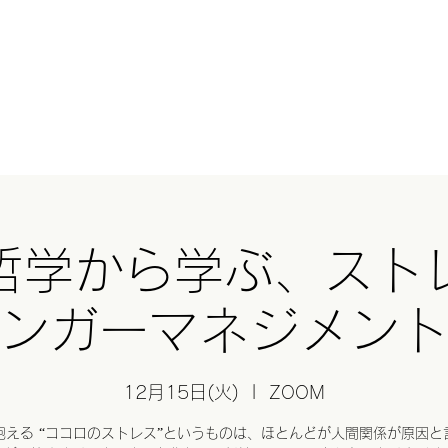
HERとは？
オンラインショップ
GHEE(ギー)
基礎講座
スクール
Blog
与那
哲学から学ぶ、スト
ンガーマネジメン
12月15日(火)
  |  
ZOOM
抱える “ココロのストレス”というものは、ほとんどが人間関係が原因と