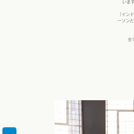
いま
「インド
ーソンと
全