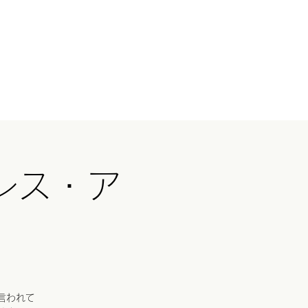
ログイン
国ツアー
イベント
続きを読む
レス・ア
ト
言われて