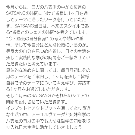
今月からは、ヨガの八支則の中から毎月の
SATSANGの時間に向けて皆様に1ヶ月を通
してテーマに沿ったワークを行っていただ
き、SATSANG当日は、本来のスタイルであ
る“皆様とのシェアの時間“を考えています。
"今・過去の自分自身" の考えや想いや感
情、そして今自分はどんな段階にいるのか。
等身大の自分を見つめ内省し、日々の生活を
通して実践的な学びの時間をご一緒させてい
ただきたいと考えています。
具体的な進め方に関しては、毎月月初にその
月のテーマをご案内し、1ヶ月を通して皆様
自身でそのテーマについて考え学び、実践す
る1ヶ月をお過ごしいただきます。
そして月末のSATSANGでそれらのシェアの
時間を設けさせていただきます。
インプットとアウトプットを通してより身近
な生活の中にアーユルヴェーダと姉妹科学の
八支足のヨガの中でも大切な哲学の知恵を取
り入れ日常生活に活かしていきましょう