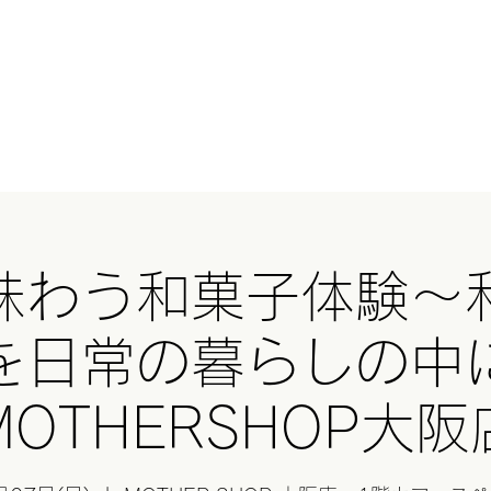
HERとは？
オンラインショップ
GHEE(ギー)
基礎講座
スクール
Blog
与那
味わう和菓子体験〜
を日常の暮らしの中
MOTHERSHOP大阪