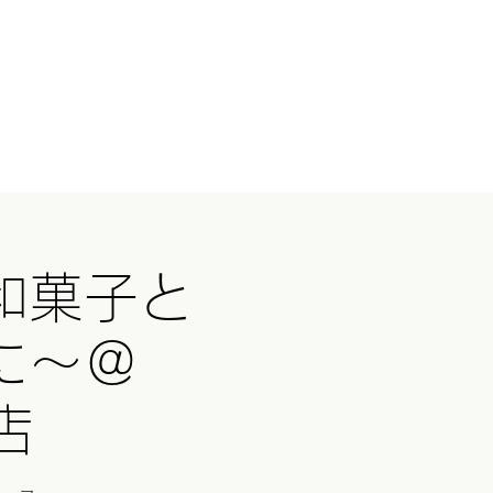
ログイン
国ツアー
イベント
続きを読む
和菓子と
に〜＠
店