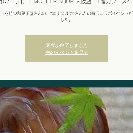
月07日(日)
  |  
MOTHER SHOP 大阪店 1階カフェス
点を持つ和菓子屋さんの、”本まつばや”さんとの贅沢コラボイベント
した。
受付が終了しました
他のイベントを見る