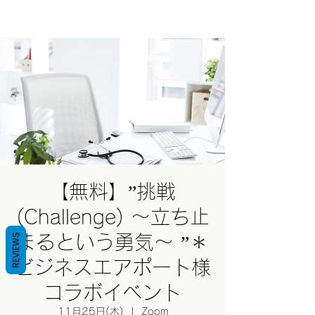
ログイン
【無料】”挑戦
(Challenge) 〜立ち止
REVIEWS
まるという勇気〜 ”＊
ビジネスエアポート様
コラボイベント
11月25日(木)
  |  
Zoom