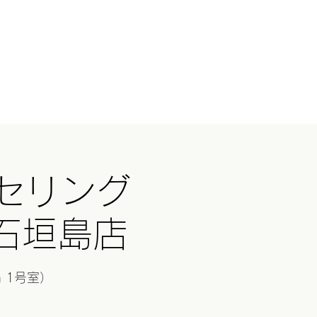
ログイン
国ツアー
イベント
続きを読む
セリング
P石垣島店
wn 1号室）