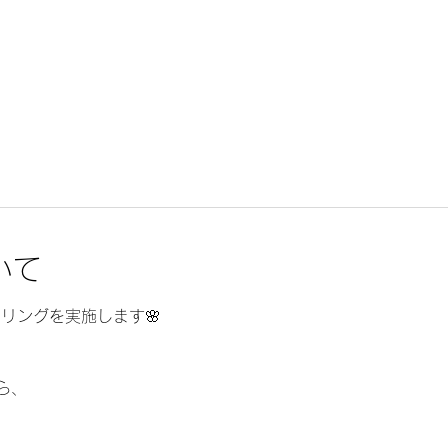
いて
リングを実施します🌸
ら、 
 