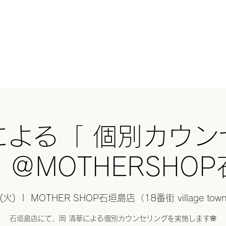
HERとは？
オンラインショップ
GHEE(ギー)
基礎講座
スクール
Blog
与那
による「 個別カウン
＠MOTHERSHO
(火)
  |  
MOTHER SHOP石垣島店（18番街 village to
石垣島店にて、岡 清華による個別カウンセリングを実施します🌸