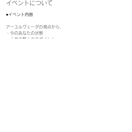
イベントについて
●イベント内容　
アーユルヴェーダの視点から、 
・今のあなたの状態 
・心身の整え方のポイント 
・日々を心地よく軽やかに過ごすヒント 
を、マンツーマンでお伝えする時間です。  
続きを読む >>
このイベントをシェア