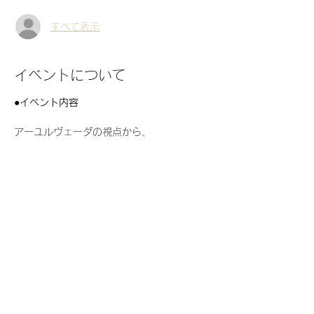
すべて表示
イベントについて
●イベント内容　
アーユルヴェーダの視点から、 
・今のあなたの状態 
・心身の整え方のポイント 
・日々を心地よく軽やかに過ごすヒント 
を、マンツーマンでお伝えする時間です。  
続きを読む >>
このイベントをシェア