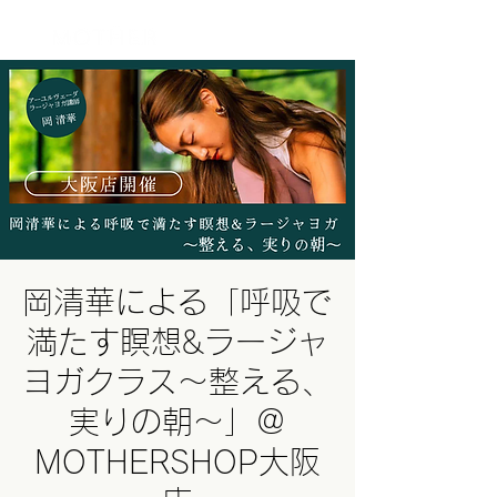
ログイン
岡清華による「呼吸で
満たす瞑想&ラージャ
ヨガクラス～整える、
実りの朝～」＠
MOTHERSHOP大阪