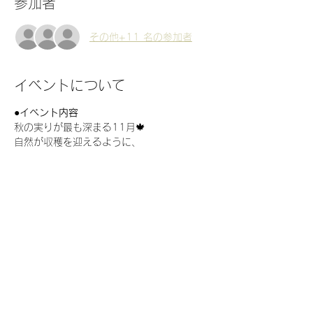
参加者
その他+11 名の参加者
イベントについて
●イベント内容　
秋の実りが最も深まる11月🍁
自然が収穫を迎えるように、
私たちの心と身体も”整う”タイミングです✨
朝の光を浴びながら☀️
呼吸で全身を満たし🌬
続きを読む >>