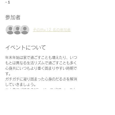
−１
参加者
その他+12 名の参加者
イベントについて
年末年始は家で過ごすことも増えたり、いつ
もとは異なる生活リズムで過ごすことも多く
心身共にいつもより重く固まりやすい時期で
す。
ガチガチに凝り固まった心身のだるさを解消
していきましょう。
※古典ヨガである”ラージャヨガ”をベースと
したヨガです。ヨガよりも瞑想・呼吸法に重
きを置いたクラスです。
※もし可能であれば早めの昼食（ヨガの3時
間前）もしくはお食事は軽めにしてご参加い