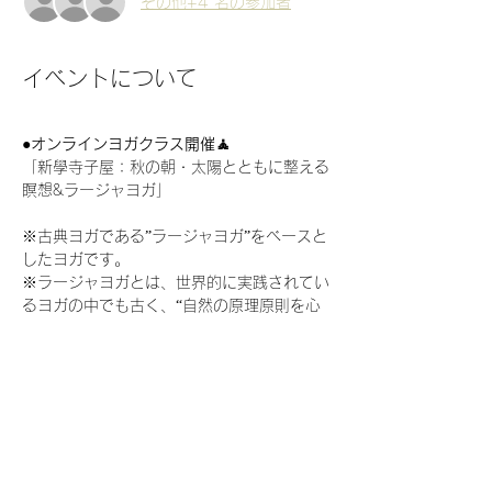
その他+4 名の参加者
イベントについて
●
オンラインヨガクラス開催🧘
「新學寺子屋：秋の朝・太陽とともに整える
瞑想&ラージャヨガ」
※古典ヨガである”ラージャヨガ”をベースと
したヨガです。
※ラージャヨガとは、世界的に実践されてい
るヨガの中でも古く、“自然の原理原則を心
身に適応させること”を指針としています。
八支足という瞑想や呼吸法などを含む身体・
心・精神から総合的にアプローチしていく伝
統的に継承されできた古典ヨガです。
● 日時　
2025/9/15(月・祝) 6:00-7:30
●講師