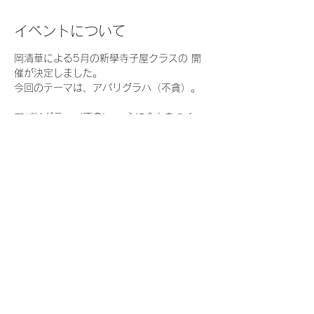
イベントについて
岡清華による5月の新學寺子屋クラスの 開
催が決定しました。
今回のテーマは、アパリグラハ（不貪）。
アパリグラハ（不貪） 〜心に余白をつく
る、手放しの瞑想〜   
なんだか頭が休まらない  
ずっと何かを考えてしまう 
 頑張っているのに満たされない  
続きを読む >>
このイベントをシェア