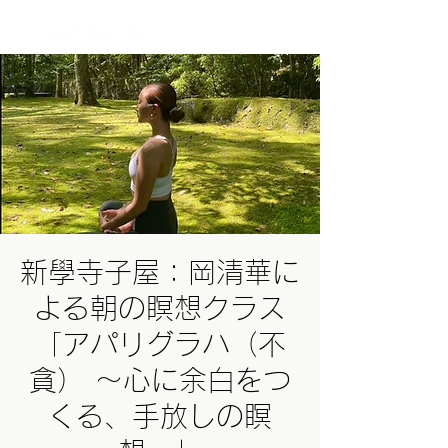
ログイン
新學寺子屋：岡清華に
よる朝の瞑想クラス
「アパリグラハ（不
貪） 〜心に余白をつ
くる、手放しの瞑