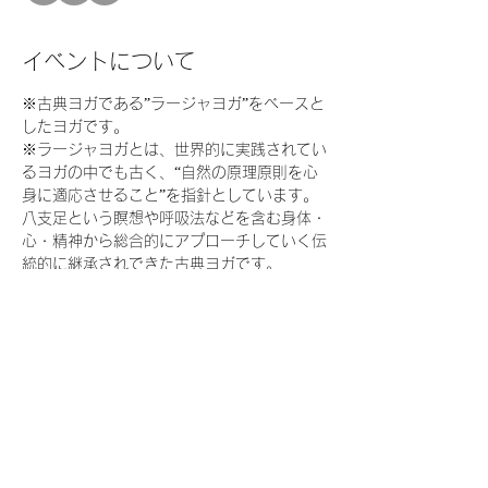
イベントについて
※古典ヨガである”ラージャヨガ”をベースと
したヨガです。 
※ラージャヨガとは、世界的に実践されてい
るヨガの中でも古く、“自然の原理原則を心
身に適応させること”を指針としています。
八支足という瞑想や呼吸法などを含む身体・
心・精神から総合的にアプローチしていく伝
統的に継承されできた古典ヨガです。  
オンラインヨガクラス開催 🌞
「新學寺子屋：心身を観察し呼吸を深めるラ
ージャヨガ 」  
●日程 
2025/7/10(木) AM10:00-11:00
続きを読む >>