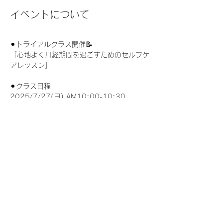
イベントについて
⚫︎トライアルクラス開催📝
「心地よく月経期間を過ごすためのセルフケ
アレッスン」
⚫︎クラス日程
2025/7/27(日) AM10:00-10:30
⚫︎クラス概要
女性にだけ与えられた特別なデトックス期間
である月経。面倒、しんどい…そんなネガテ
ィブなイメージを、月経がくるのが楽しみに
なるような、愛おしく感じられる時間へ🪽✨
続きを読む >>
このイベントをシェア