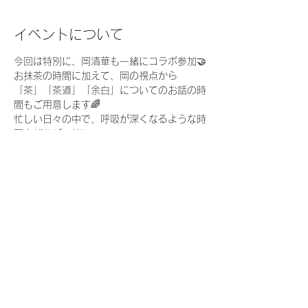
イベントについて
今回は特別に、岡清華も一緒にコラボ参加🤝
お抹茶の時間に加えて、岡の視点から
「茶」「茶道」「余白」についてのお話の時
間もご用意します🌈
忙しい日々の中で、呼吸が深くなるような時
間をぜひご一緒に。
こんな方におすすめ 
・お抹茶に興味がある／所作を学んでみたい
続きを読む >>
このイベントをシェア