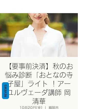
ログイン
【要事前決済】秋のお
悩み診断「おとなの寺
子屋」ライト ！アー
REVIEWS
ユルヴェーダ講師 岡
清華
10月20日(金)
  |  
福岡市