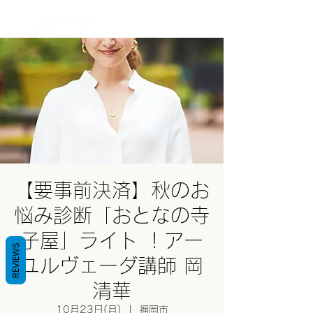
ログイン
【要事前決済】秋のお
悩み診断「おとなの寺
子屋」ライト ！アー
REVIEWS
ユルヴェーダ講師 岡
清華
10月23日(月)
  |  
福岡市