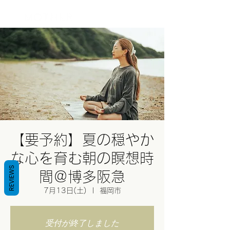
ログイン
【要予約】夏の穏やか
な心を育む朝の瞑想時
REVIEWS
間＠博多阪急
7月13日(土)
  |  
福岡市
受付が終了しました