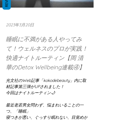
2023年3月20日
睡眠に不満がある人やってみ
て！ウェルネスのプロが実践！
快適ナイトルーティン【岡 清
華のDetox Wellbeing連載④】
光文社のWeb記事「kokodebeauty」内に取
材記事第三弾がUPされました！
今回はナイトルーティン🌙
最近老若男女問わず、悩まれいることの一
つ、「睡眠」
寝つきが悪い、ぐっすり眠れない、目覚めが
悪い、、、
睡眠をより良いものにして、エネルギーあふ