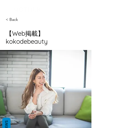
ログイン
< Back
【Web掲載】
kokodebeauty
REVIEWS