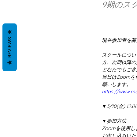
9期のス
REVIEWS
現在参加者を募
スクールについ
方、次期以降の
どなたでもご参
当日はZoom
願いします。
https://www.mo
▼3/10(金) 12:00
▼参加方法
Zoomを使用し
お申し込みいた