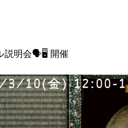
HERとは？
オンラインショップ
GHEE(ギー)
基礎講座
スクール
Blog
与那
説明会🗣🖥 開催