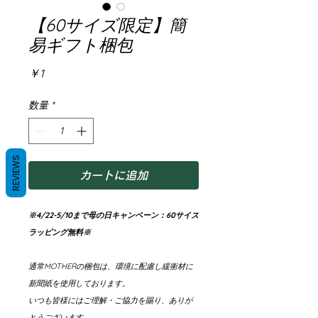
【60サイズ限定】簡
易ギフト梱包
価
￥1
格
数量
*
REVIEWS
カートに追加
※4/22-5/10まで母の日キャンペーン：60サイズ
ラッピング無料※
通常MOTHERの梱包は、環境に配慮し緩衝材に
新聞紙を使用しております。
いつも皆様にはご理解・ご協力を賜り、ありが
とうございます。