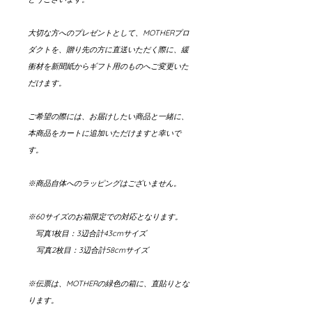
大切な方へのプレゼントとして、MOTHERプロ
ダクトを、贈り先の方に直送いただく際に、緩
衝材を新聞紙からギフト用のものへご変更いた
だけます。
ご希望の際には、お届けしたい商品と一緒に、
本商品をカートに追加いただけますと幸いで
す。
※商品自体へのラッピングはございません。
※60サイズのお箱限定での対応となります。
写真1枚目：3辺合計43cmサイズ
写真2枚目：3辺合計58cmサイズ
※伝票は、MOTHERの緑色の箱に、直貼りとな
ります。