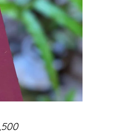
価
,500