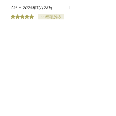
定です
Aki
•
2025年11月28日
5つ星のうち5と評価されています。
確認済み
香りが他と違う
motherのシナモンは香りが他
と違うので、必ずmotherで買
っています。毎朝のチャイに
使って癒されています。
お役に立ちましたか？
はい
MOTHER
•
2025年12月01日
嬉しいお声をありがとうご
ざいます。 MOTHERのシ
ナモンを“香りが他と違
う”と感じていただけて、と
ても嬉しいです…！ 毎朝の