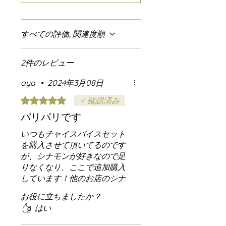
すべての評価, 関連度順
2件のレビュー
aya
•
2024年3月08日
5つ星のうち5と評価されています。
確認済み
パリパリです
いつもチャイスパイスセット
を購入させて頂いてるのです
が、シナモンが好きなので足
りなくなり、ここで追加購入
しています！他のお店のシナ
モン買って試しましたがほん
お役に立ちましたか？
とに全然違いました！
はい
MOTHERのは砕くとパリパリ
して香りも良い！またリピ確