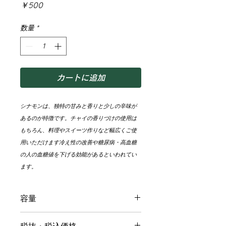
価
￥500
格
数量
*
カートに追加
シナモンは、独特の甘みと香りと少しの辛味が
あるのが特徴です。チャイの香りづけの使用は
もちろん、料理やスイーツ作りなど幅広くご使
用いただけます冷え性の改善や糖尿病・高血糖
の人の血糖値を下げる効能があるといわれてい
ます。
容量
30g