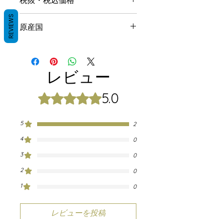
税抜・税込価格
REVIEWS
税抜価格：¥500+消費税¥40
原産国
税込価格：¥540
インド
レビュー
5.0
5つ星のうち5と評価されています。
5
2
4
0
3
0
2
0
1
0
レビューを投稿