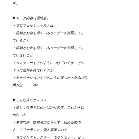
す。
▶︎トーク内容（現時点）
・プロフェッショナルとは
・信頼とお金を得ているリーダーが共通してし
ていること
・信頼とお金を得ているリーダーが共通してし
ていないこと
・カスタマーをどのようにつけていくか・どの
ように信頼を得ていくのか
・モチベーションをどのように保つか・SNSの活
用方法・・・etc・・・
▶︎こんな人にオススメ
・新しく仕事を始めたばかりの方、これから始
めたい方
・各専門家、指導者になりたて、始める前の
方・フリーランス、個人事業主の方
・ヨガインストラクター、カウンセラー、セラ