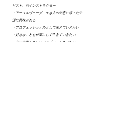
ピスト、他インストラクター
・アーユルヴェーダ、生き方の知恵に添った生
活に興味がある
・プロフェッショナルとして生きていきたい
・好きなことを仕事にして生きていきたい
・今の仕事をさらにアップデートさせたい・
夢、使命、目標があるが到達でき図にいる
・今の仕事に悩んだり、将来に心配、不安を抱
えている・今新しい扉を叩きステップアップし
たい！
【アーカイブ講座受講方法】
・講義動画はYouTubeで共有いたしま
【注意】
すので受講者の方に特別ご用意いただ
くものはございません。
・ご購入後資料はGoogleドライブで
・講義資料はPDF資料で共有していま
共有しています。
す。印刷して活用している方もいらっ
・ご購入後すぐには資料は閲覧いただ
しゃいます。