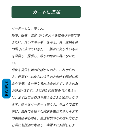
格
カートに追加
リーダーとは、導く人。
指導、接客、教育…多くの人々を健康や幸福に導
きたい。良いエネルギーを与え、良い連鎖を身
の回りに広げていきたい。誰かに何か良いもの
を発信し、提供し、誰かの何かの為になりた
い。
何かを提供し始めたばかりの方、これからの
方、仕事やこれからの人生の方向性や現状に悩
REVIEWS
みや不安、また更なる向上を抱えている方の為
の特別WSです。人に何かの影響を与える人と
は、まずは自分自身を整えることが必須となり
ます。様々なリーダー（導く人）を近くで見て
学び、自身でも様々な実践を重ねてきた今まで
の実戦談や心得を、生活習慣や心の在り方など
と共に包括的に考察し、赤裸々にお話ししま