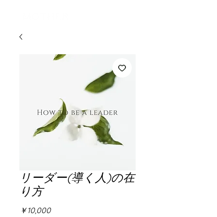
ログイン
リーダー(導く人)の在
り方
価
￥10,000