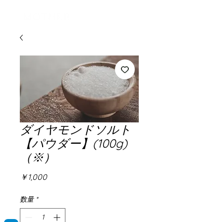
ログイン
ダイヤモンドソルト
【パウダー】(100g)
（※）
価
￥1,000
格
数量
*