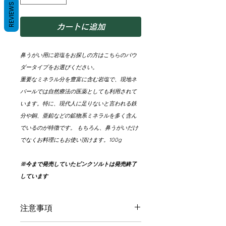
REVIEWS
カートに追加
鼻うがい用に岩塩をお探しの方はこちらのパウ
ダータイプをお選びください。
重要なミネラル分を豊富に含む岩塩で、現地ネ
パールでは自然療法の医薬としても利用されて
います。特に、現代人に足りないと言われる鉄
分や銅、亜鉛などの鉱物系ミネラルを多く含ん
でいるのが特徴です。 もちろん、鼻うがいだけ
でなくお料理にもお使い頂けます。100g
※今まで発売していたピンクソルトは発売終了
しています
注意事項