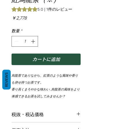
評価は1件のレビューに基づき、5つ星中5.0です。
5.0 | 1件のレビュー
価
￥2,778
格
数量
*
カートに追加
REVIEWS
烏龍茶でありながら、紅茶のような風味や香り
も併せ持つお茶です。
香り高くまろやかな味わい…烏龍茶の風味をより
体感できるお茶を試してみませんか？
税抜・税込価格
税抜価格：¥2,778+消費税¥222