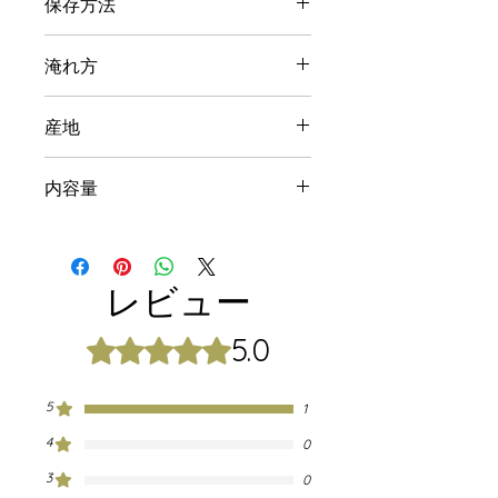
保存方法
税込価格：¥3,000
直射日光、高温・多湿を避けて密閉状
淹れ方
態にて保管ください。
お好みの量（ティースプーン1杯分程
産地
（3g））を急須に入れてお湯を注いで
ください。お好みの濃さに蒸らしたら
静岡県
お召し上がりいただけます。烏龍茶は
内容量
同じ茶葉で何度もお茶をお楽しみいた
だけます。1回目は茶葉の香ばしさ香
60g
りを、2回目は味の奥深さを、3回目以
降はサッパリとした味の変化をお楽し
レビュー
みいただけますと幸いです。
5.0
5つ星のうち5と評価されています。
5
1
4
0
3
0