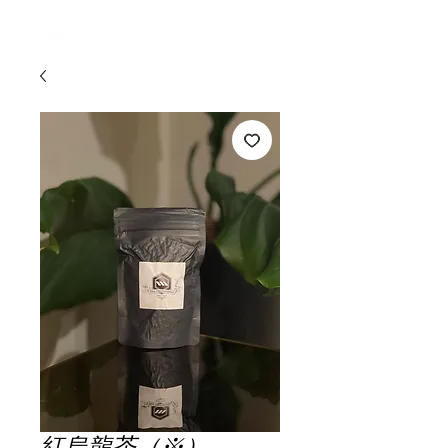
ログイン
紅烏龍茶（※）