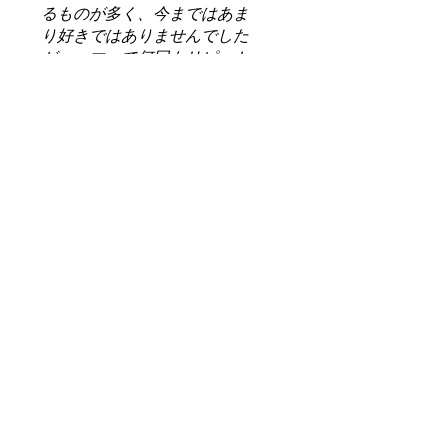
るものが多く、今まではあま
り好きではありませんでした
が、ハマって何回もリピート
しています。与那国の潮風を
受けているから？私は少し塩
お役に立ちましたか？
味も感じます。こちらの黒糖
はい
を取り入れて、お菓子を欲す
る頻度は激減しました。
ブロックタイプは持ち運びも
MOTHER
•
7月13日
できるので職場でおやつとし
て食べています。
このたびは、心温まるレビ
ューをありがとうございま
す。 与那国島の自然の中で
育った黒糖ならではの優し
い甘み+ほんのり感じる塩
味…とてもおいしいですよ
ね…！ これからも、ほっと
ひと息つきたい時のお供と
して、暮らしの中でお役に
立てたら嬉しいです。 この