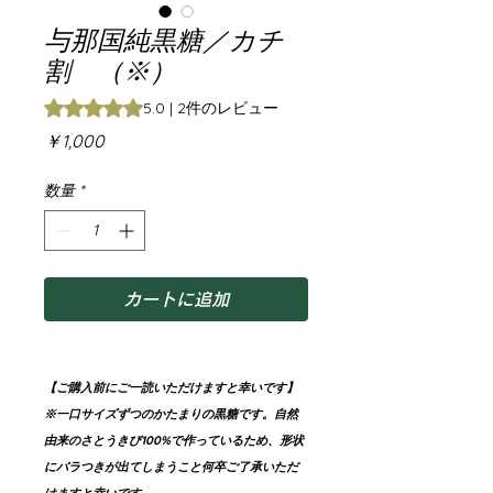
与那国純黒糖／カチ
割 （※）
評価は2件のレビューに基づき、5つ星中5.0です。
5.0 | 2件のレビュー
価
￥1,000
格
数量
*
カートに追加
【ご購入前にご一読いただけますと幸いです】
※一口サイズずつのかたまりの黒糖です。自然
由来のさとうきび100%で作っているため、形状
にバラつきが出てしまうこと何卒ご了承いただ