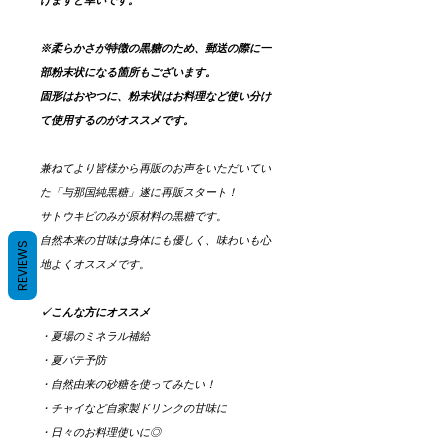
けますと幸いです。
※柔らかさが特徴の黒糖のため、郵送の際に一
部粉末状になる箇所もございます。
固形はおやつに、粉末状はお料理など使い分け
て使用するのがオススメです。
兼ねてより皆様から再販のお声をいただいてい
た「与那国純黒糖」遂に再販スタート！
サトウキビのみが原材料の黒糖です。
自然本来の甘味は身体にも優しく、味わいも心
REVIEWS
地よくオススメです。
✓こんな方にオススメ
・夏場のミネラル補給
・夏バテ予防
・自然由来の砂糖を使ってみたい！
・チャイなど自家製ドリンクの甘味に
・日々のお料理使いに◎