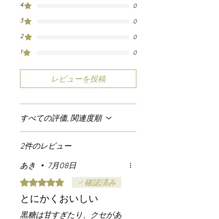
4
0
3
0
2
0
1
0
レビューを投稿
すべての評価, 関連度順
2件のレビュー
あき
•
7月08日
5つ星のうち5と評価されています。
確認済み
とにかくおいしい
黒糖は甘すぎたり、クセがあ