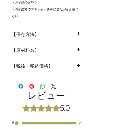
・お子様のおやつ
・与那国島のエネルギーを家に居ながらも感じ
たい
【保存方法】
・高温多湿、直射日光を避けて常温で
【原材料名】
保管 してください。
さとうきび（沖縄県産）
【税抜・税込価格】
税抜価格：¥1,000+消費税¥80
税込価格：¥1,080
レビュー
5.0
5つ星のうち5と評価されています。
5
2