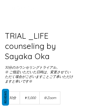
ログイン
TRIAL _LIFE
counseling by
Sayaka Oka
30分のカウンセリングトライアル。
※ ご指定いただいた日時は、変更させてい
ただく場合がございますことご了承いただけ
ますと幸いです※
REVIEWS
5,000
円
30分
3
￥5,000
※Zoom
0
分